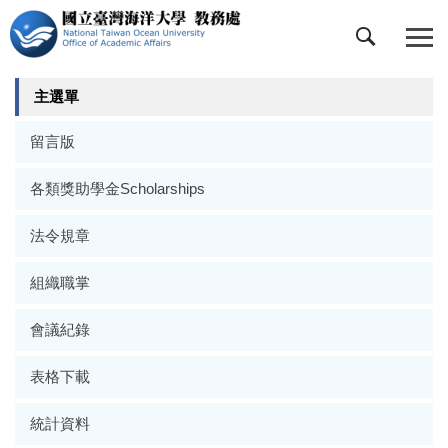
跳
到
主
要
主選單
內
容
留言版
區
各類獎助學金Scholarships
法令規章
組織職掌
會議紀錄
表格下載
統計資料