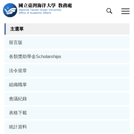
跳
到
主
要
主選單
內
容
留言版
區
各類獎助學金Scholarships
法令規章
組織職掌
會議紀錄
表格下載
統計資料