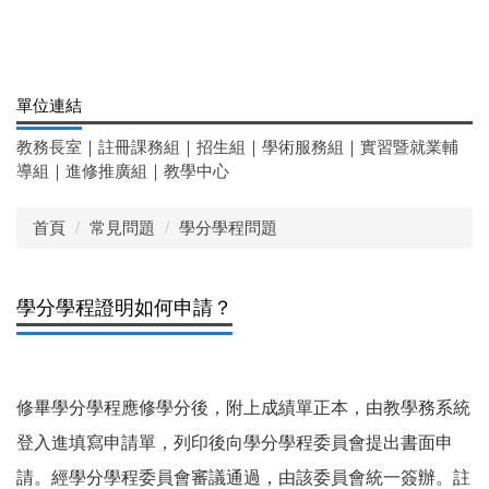
單位連結
教務長室
｜
註冊課務組
｜
招生組
｜
學術服務組
｜
實習暨就業輔
導組
｜
進修推廣組
｜
教學中心
首頁
常見問題
學分學程問題
學分學程證明如何申請？
修畢學分學程應修學分後，附上成績單正本，由教學務系統
登入進填寫申請單，列印後向學分學程委員會提出書面申
請。經學分學程委員會審議通過，由該委員會統一簽辦。註