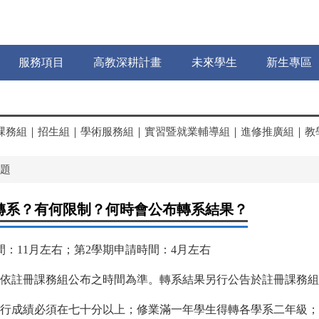
服務項目
高教深耕計畫
未來學生
新生專區
課務組
｜
招生組
｜
學術服務組
｜
實習暨就業輔導組
｜
進修推廣組
｜
教
題
轉系？有何限制？何時會公布轉系結果？
間：11月左右；
第2學期申請時間：4月左右
依註冊課務組公布之時間為準。轉系結果另行公告於註冊課務組
行成績必須在七十分以上；修業滿一年學生得轉各學系二
年級；