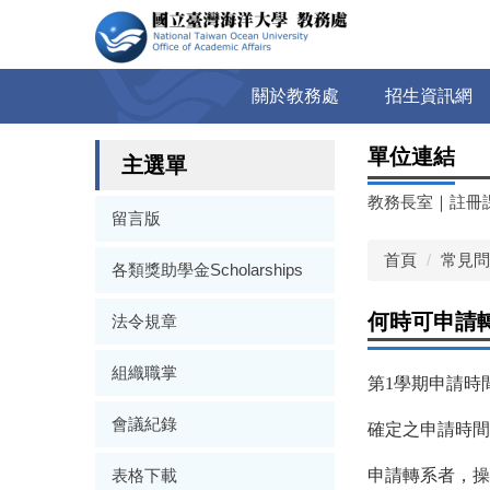
跳
到
主
要
關於教務處
招生資訊網
內
容
單位連結
區
主選單
教務長室
｜
註冊
留言版
首頁
常見問
各類獎助學金Scholarships
何時可申請
法令規章
組織職掌
第1學期申請時
會議紀錄
確定之申請時間
表格下載
申請轉系者，操