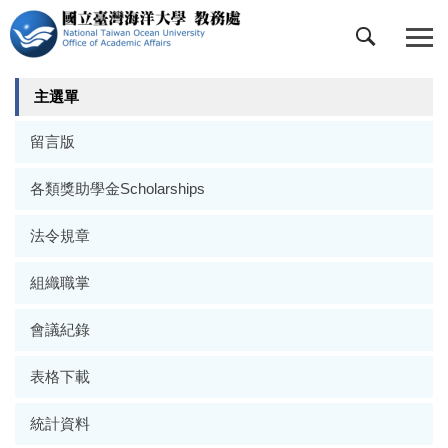
跳
到
主
要
主選單
內
容
留言版
區
各類獎助學金Scholarships
法令規章
組織職掌
會議紀錄
表格下載
統計資料