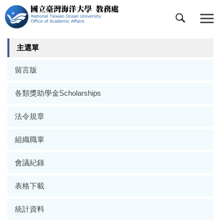
跳
到
主
要
主選單
內
容
留言版
區
各類獎助學金Scholarships
法令規章
組織職掌
會議紀錄
表格下載
統計資料