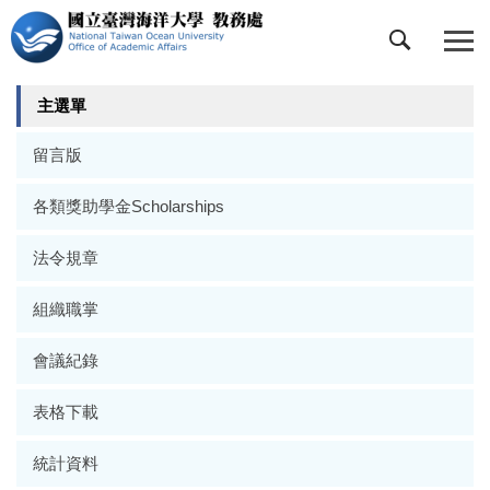
跳
到
主
要
主選單
內
容
留言版
區
各類獎助學金Scholarships
法令規章
組織職掌
會議紀錄
表格下載
統計資料