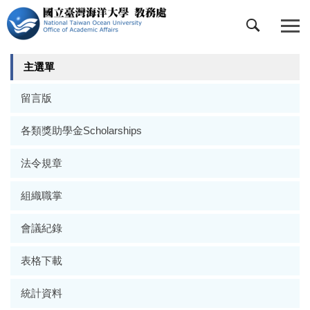
跳
到
主
要
主選單
內
容
留言版
區
各類獎助學金Scholarships
法令規章
組織職掌
會議紀錄
表格下載
統計資料