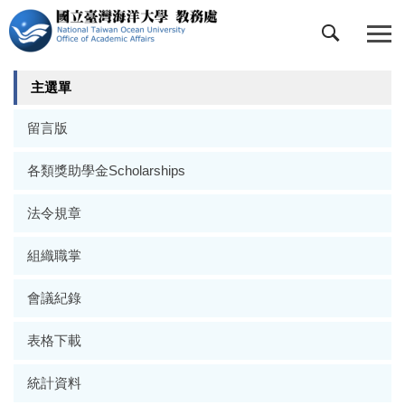
跳
到
主
要
主選單
內
容
留言版
區
各類獎助學金Scholarships
法令規章
組織職掌
會議紀錄
表格下載
統計資料