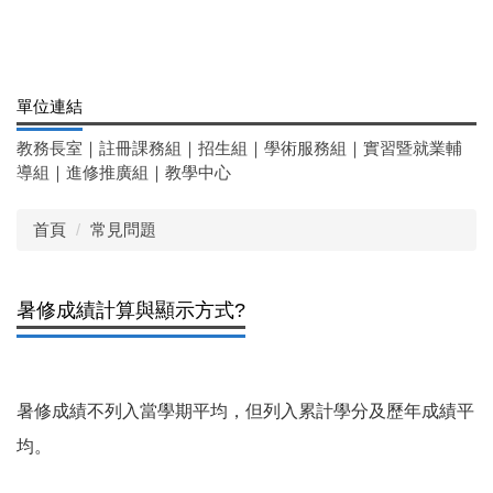
單位連結
教務長室
｜
註冊課務組
｜
招生組
｜
學術服務組
｜
實習暨就業輔
導組
｜
進修推廣組
｜
教學中心
首頁
常見問題
暑修成績計算與顯示方式?
暑修成績不列入當學期平均，但列入累計學分及歷年成績平
均。