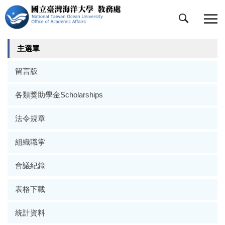
跳
到
主
要
主選單
內
容
留言版
區
各類獎助學金Scholarships
法令規章
組織職掌
會議紀錄
表格下載
統計資料