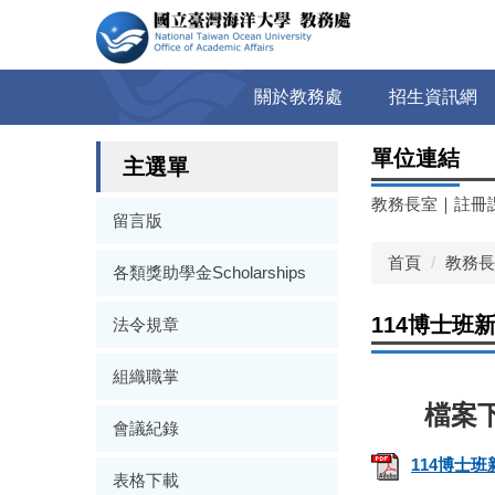
跳
到
主
要
關於教務處
招生資訊網
內
容
單位連結
區
主選單
教務長室
｜
註冊
留言版
首頁
教務長
各類獎助學金Scholarships
114博士班
法令規章
組織職掌
會議紀錄
114博士班
表格下載