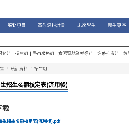
服務項目
高教深耕計畫
未來學生
新生專區
課務組
｜
招生組
｜
學術服務組
｜
實習暨就業輔導組
｜
進修推廣組
｜
教
室
統計資料
招生組
新生招生名額核定表(流用後)
新生招生名額核定表(流用後).pdf