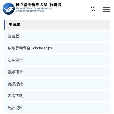
跳
到
主
要
主選單
內
容
留言版
區
各類獎助學金Scholarships
法令規章
組織職掌
會議紀錄
表格下載
統計資料