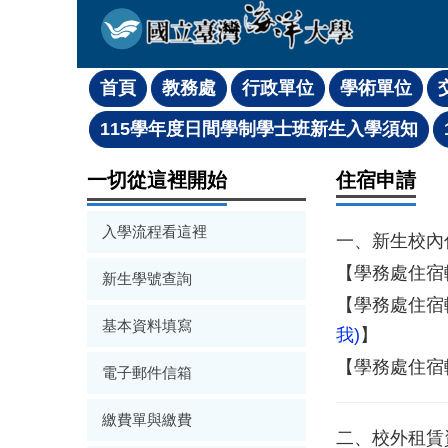
跳
到
主
要
內
容
區
一切從這裡開始
住宿申請
入學流程看這裡
一、新生校內
【學務處住宿
新生學號查詢
【學務處住宿
基本資料填寫
我)
】
【學務處住宿
電子郵件信箱
繳費單與繳費
二、校外租賃