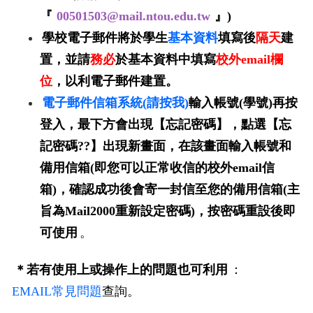
『
00501503@mail.ntou.edu.tw
』)
學校電子郵件將於學生
基本資料
填寫後
隔天
建
置，並請
務必
於基本資料中填寫
校外email欄
位
，以利電子郵件建置。
電子郵件信箱系統(請按我)
輸入帳號(學號)再按
登入，最下方會出現【忘記密碼】，點選【忘
記密碼??】出現新畫面，在該畫面輸入帳號和
備用信箱(即您可以正常收信的校外email信
箱)，確認成功後會寄一封信至您的備用信箱(主
旨為Mail2000重新設定密碼)，按密碼重設後即
可使用
。
＊若有使用上或操作上的問題也可利用
：
EMAIL常見問題
查詢。