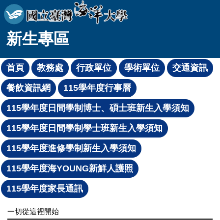
跳
到
主
新生專區
要
內
容
區
一切從這裡開始