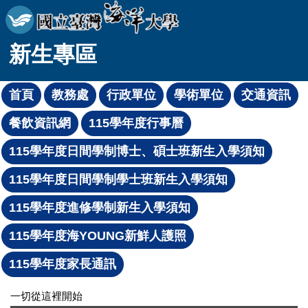
跳
到
主
新生專區
要
內
容
區
一切從這裡開始