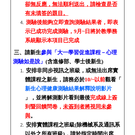
卻無反應，無法順利送出，請檢查是否
有未填答的題目。
測驗後能夠立即查詢測驗結果者，即表
示已成功完成測驗，9月~日將於教學務
系統顯示本項目已完成
三、請新生
參與「大一學習促進課程－心理
測驗如是說」
(含進修部、學士後新生)
安排非同步視訊之班級，或無法出席實
體課程之新生，請務必於
10/~以前
觀看「
新生心理健康測驗結果解釋說明影片
」，並將解測影片看到最後
完成線上簽
到暨回饋問卷，
未簽到者將視同未參
與
。
安排實體課程之班級(除機械系及通訊系
以外之所有班級)，請於指定時間出席