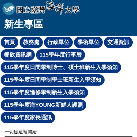
跳
到
主
新生專區
要
內
容
區
一切從這裡開始